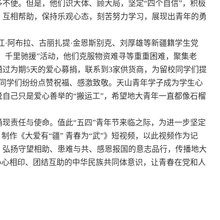
多不便。但是，他们
识大体、顾大局
，坚定
“四个自信”，积极
、互相帮助，保持乐观心态，刻苦努力学习，展现出青年的勇
江·阿布拉、古丽扎提·金恩斯别克、刘厚雄等
新疆籍
学生党
捐、千里驰援”活动，他们克服物资难寻等重重困难，聚集老
通过
为期
5天的
爱心
募捐
，
联系
到
3家
供货商，为留校
同学们
提
同学们
纷纷点赞祝福
、
感激致敬
。天山青年学子成为学生心
说自己只是爱心善举的
“搬运工”，希望地大青年一直都像石榴
涌现责任与使命
。
值此
“五四”青年节来临之际，为进一步坚定
，
制作《大爱有
“疆” 青春为“武”》短视频，以此视频作为记
，
弘扬
守望相助、患难与共、感恩报
国的意志品行，传播
地大
心心相印、团结互助的
中华民族
共同体意识
，让青春在党和人