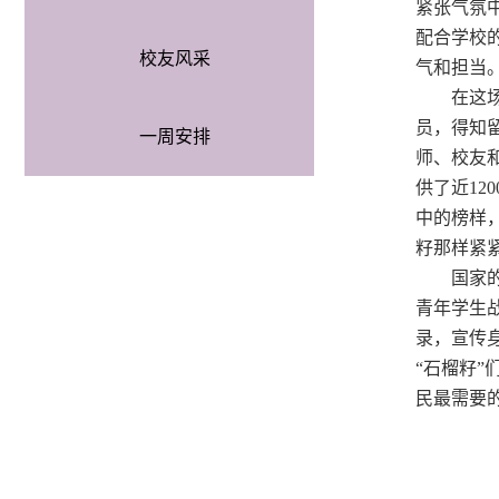
紧张气氛
配合学校
校友风采
气和担当
在这
员，得知
一周安排
师、校友
供了近
12
中的榜样
籽那样紧
国家
青年学生
录，
宣传
“石榴籽”
民最需要