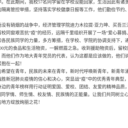
中。在此期间，我校
57名同学留在学校没能回家，生活因此有诸
的隔离管控举措，坚持落实学校健康日报等工作，他们勤俭节约
。
场没有硝烟的战争中，经济管理
学院
迪力木拉提
·亚力坤、买吾兰
留校同窗艰苦抗
“疫”的经历，远隔千里组织开展了一场“爱心募
和各民族同学的力量，多方筹措，在学校、学院的协调支持下，
000元的食品和生活
物资，一解燃眉之急。
收到
援助
物资后，留校
，而他们作为地大青年党员的代表，认为这都是应该做的，他们
紧抱在一起！
的希望在青年，民族的未来在青年，新时代呼唤新青年，新青年
战胜新冠肺炎疫情的信心和决心，
突
显
战
“疫”中的优秀青年典型
身边的青年榜样
用行动证明爱国、爱校、团结、友爱的精神品质
们同学情、
师生情、校友
情、民族情
的正能量。让我们共同树立
的地方绽放绚丽之花！