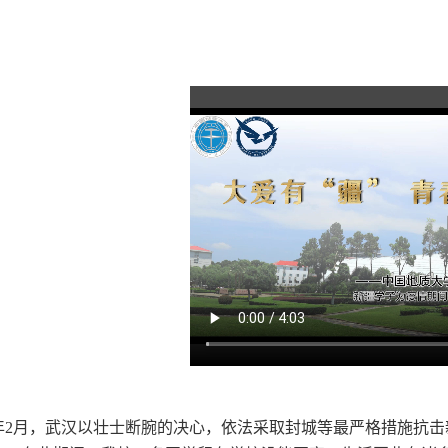
0年2月，
武汉
以壮士断腕的决心，依法采取
封城
等最严格措施抗击