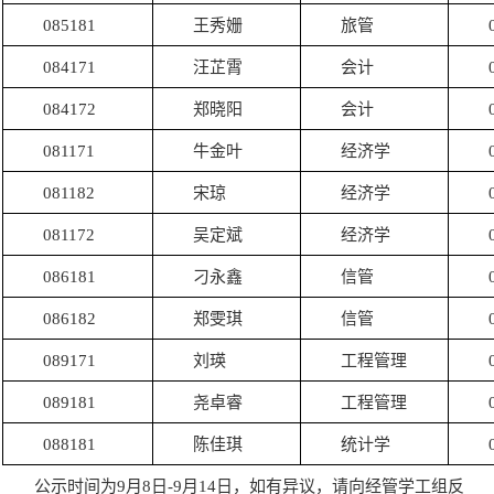
085181
王秀姗
旅管
084171
汪芷霄
会计
084172
郑晓阳
会计
081171
牛金叶
经济学
081182
宋琼
经济学
081172
吴定斌
经济学
086181
刁永鑫
信管
086182
郑雯琪
信管
089171
刘瑛
工程管理
089181
尧卓睿
工程管理
088181
陈佳琪
统计学
公示
时间为
9月8日-9月14日，如有异议，请向经管学工组反